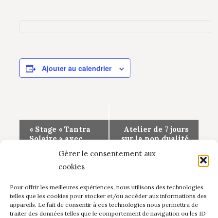
Ajouter au calendrier
Navigation
«
Stage « Tantra
Atelier de 7 jours
Solaire » avec
sur la non dualité
Évènement
Frédéric STEINE
avec Didier
Gérer le consentement aux
et Sabine
WEISS
»
RABOURDIN
cookies
Pour offrir les meilleures expériences, nous utilisons des technologies
telles que les cookies pour stocker et/ou accéder aux informations des
appareils. Le fait de consentir à ces technologies nous permettra de
traiter des données telles que le comportement de navigation ou les ID