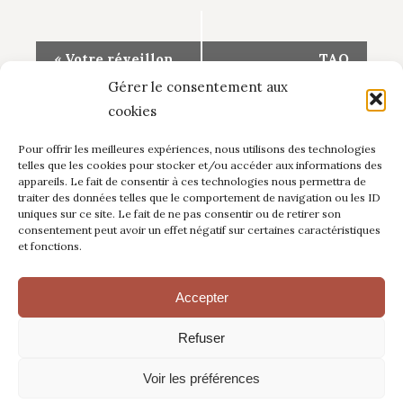
Navigation
«
Votre réveillon
TAO
tantrique pour
THÉRAPEUTIQUE
Évènement
Gérer le consentement aux
célébrer la
FEMMES
»
nouvelle année
cookies
Pour offrir les meilleures expériences, nous utilisons des technologies
telles que les cookies pour stocker et/ou accéder aux informations des
appareils. Le fait de consentir à ces technologies nous permettra de
traiter des données telles que le comportement de navigation ou les ID
uniques sur ce site. Le fait de ne pas consentir ou de retirer son
consentement peut avoir un effet négatif sur certaines caractéristiques
et fonctions.
Accepter
© 2025 - Domaine de Nabes - Tous droits réservés -
Refuser
Mentions légales
Voir les préférences