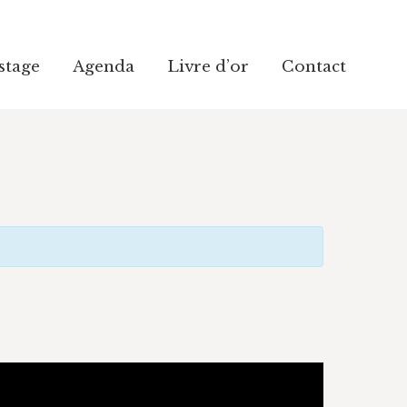
stage
stage
Agenda
Agenda
Livre d’or
Livre d’or
Contact
Contact