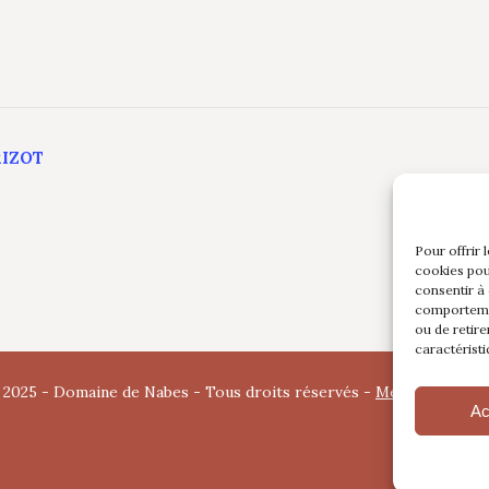
RIZOT
Pour offrir 
cookies pou
consentir à
comportemen
ou de retire
caractéristi
 2025 - Domaine de Nabes - Tous droits réservés -
Mentions légal
Ac