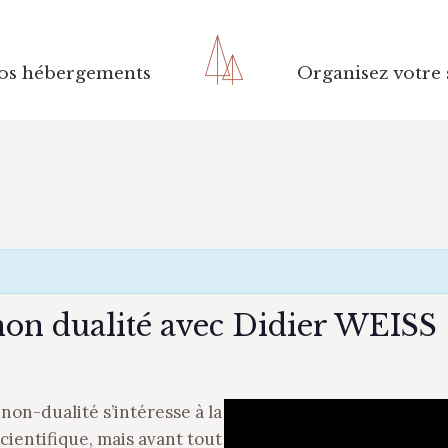
os hébergements
os hébergements
Organisez votre 
Organisez votre 
a non dualité avec Didier WEISS
 non-dualité s’intéresse à la
cientifique, mais avant tout